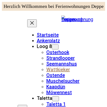
Herzlich Willkommen bei Ferienwohnungen Deppe
Startseite
Ankerplatz
Loog 8
Osterhook
Strandlooper
Seemannshus
Wattkieker
Ostende
Muschelsucher
Kaapdün
Möwennest
Taletta
Taletta 1