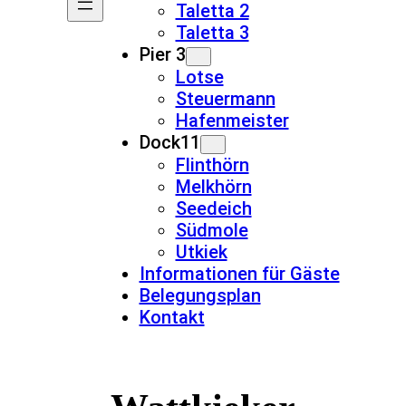
Taletta 2
Taletta 3
Pier 3
Lotse
Steuermann
Hafenmeister
Dock11
Flinthörn
Melkhörn
Seedeich
Südmole
Utkiek
Informationen für Gäste
Belegungsplan
Kontakt