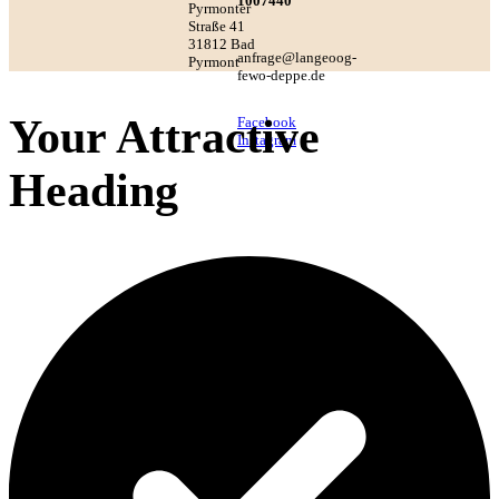
1007440
Pyrmonter
Straße 41
31812 Bad
anfrage@langeoog-
Pyrmont
fewo-deppe.de
Your Attractive
Facebook
Instagram
Heading