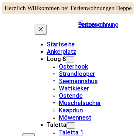
Herzlich Willkommen bei Ferienwohnungen Deppe
Startseite
Ankerplatz
Loog 8
Osterhook
Strandlooper
Seemannshus
Wattkieker
Ostende
Muschelsucher
Kaapdün
Möwennest
Taletta
Taletta 1