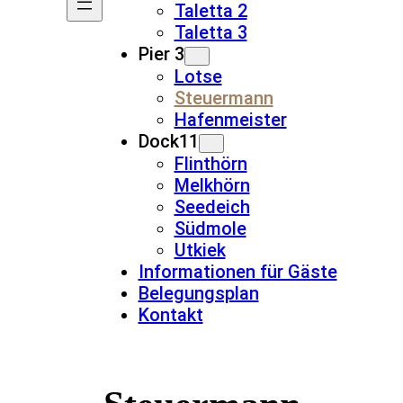
Taletta 2
Taletta 3
Pier 3
Lotse
Steuermann
Hafenmeister
Dock11
Flinthörn
Melkhörn
Seedeich
Südmole
Utkiek
Informationen für Gäste
Belegungsplan
Kontakt