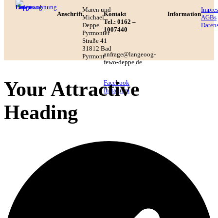
Maren und
Impre
Anschrift
Kontakt
Information
Michael
AGBs
Tel.: 0162 –
Deppe
Daten
1007440
Pyrmonter
Straße 41
31812 Bad
anfrage@langeoog-
Pyrmont
fewo-deppe.de
Your Attractive
Facebook
Instagram
Heading