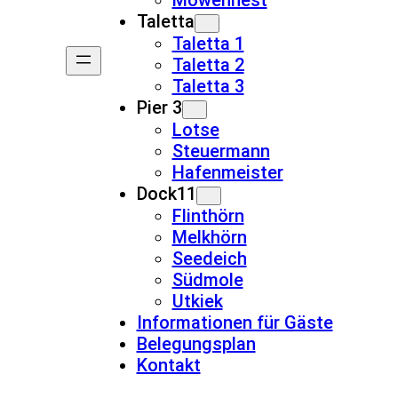
Möwennest
Taletta
Taletta 1
Taletta 2
Taletta 3
Pier 3
Lotse
Steuermann
Hafenmeister
Dock11
Flinthörn
Melkhörn
Seedeich
Südmole
Utkiek
Informationen für Gäste
Belegungsplan
Kontakt